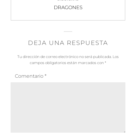
Entrada
DRAGONES
siguiente:
DEJA UNA RESPUESTA
Tu dirección de correo electrónico no será publicada.
Los
campos obligatorios están marcados con
*
Comentario
*