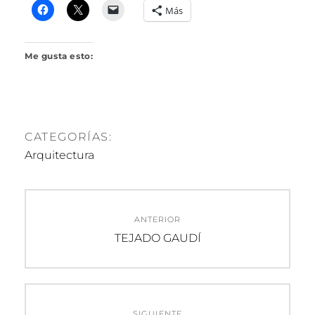
R
Más
I
L
L
Me gusta esto:
O
CATEGORÍAS:
Arquitectura
Navegación
ANTERIOR
de
Entrada
TEJADO GAUDÍ
anterior:
entradas
SIGUIENTE