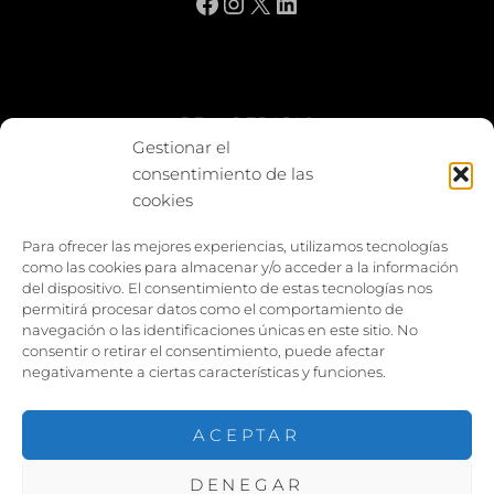
Facebook
Instagram
X
LinkedIn
BE vs REBAJAS
Gestionar el
consentimiento de las
Entes
cookies
Foto enfrentada
Para ofrecer las mejores experiencias, utilizamos tecnologías
como las cookies para almacenar y/o acceder a la información
Capturar y compartir
del dispositivo. El consentimiento de estas tecnologías nos
permitirá procesar datos como el comportamiento de
Vía larga
navegación o las identificaciones únicas en este sitio. No
consentir o retirar el consentimiento, puede afectar
negativamente a ciertas características y funciones.
ACEPTAR
DENEGAR