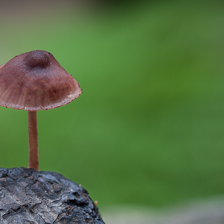
C
O
J
A
R
I
L
L
O