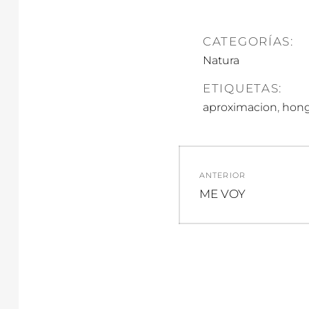
CATEGORÍAS:
Natura
ETIQUETAS:
,
aproximacion
hon
Navegació
ANTERIOR
de
Entrada
ME VOY
anterior:
entradas