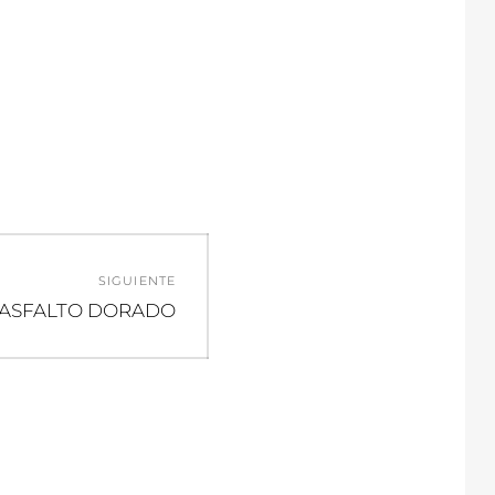
SIGUIENTE
Entrada
ASFALTO DORADO
siguiente: