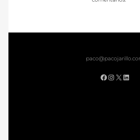
paco@pacojarillo.c
Facebook
Instagr
X
Link