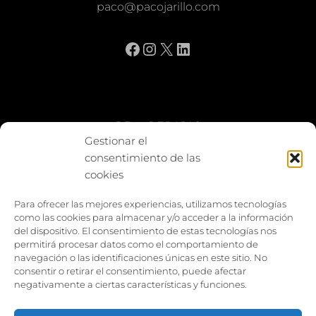
paco@pacojarillo.com
Facebook
Instagram
X
LinkedIn
BE vs REBAJAS
Gestionar el
consentimiento de las
Entes
cookies
Foto enfrentada
Para ofrecer las mejores experiencias, utilizamos tecnologías
como las cookies para almacenar y/o acceder a la información
Capturar y compartir
del dispositivo. El consentimiento de estas tecnologías nos
permitirá procesar datos como el comportamiento de
Vía larga
navegación o las identificaciones únicas en este sitio. No
consentir o retirar el consentimiento, puede afectar
negativamente a ciertas características y funciones.