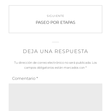
SIGUIENTE
Entrada
PASEO POR ETAPAS
siguiente:
DEJA UNA RESPUESTA
Tu dirección de correo electrónico no será publicada.
Los
campos obligatorios están marcados con
*
Comentario
*