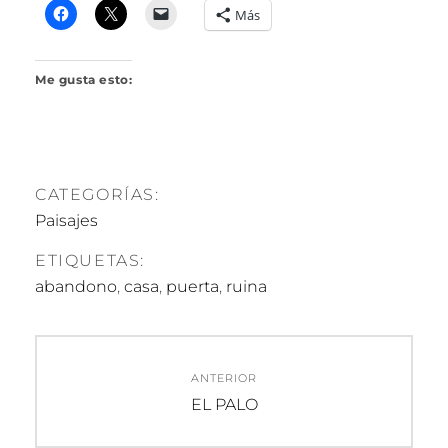
R
Más
I
L
L
Me gusta esto:
O
CATEGORÍAS:
Paisajes
ETIQUETAS:
abandono
,
casa
,
puerta
,
ruina
Navegación
ANTERIOR
de
Entrada
EL PALO
anterior:
entradas