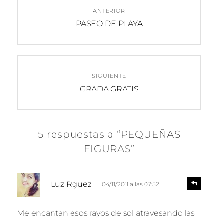
ANTERIOR
de
Entrada
PASEO DE PLAYA
anterior:
entradas
SIGUIENTE
Entrada
GRADA GRATIS
siguiente:
5 respuestas a “PEQUEÑAS
FIGURAS”
d
R
Luz Rguez
04/11/2011 a las 07:52
e
i
s
c
p
Me encantan esos rayos de sol atravesando las
e