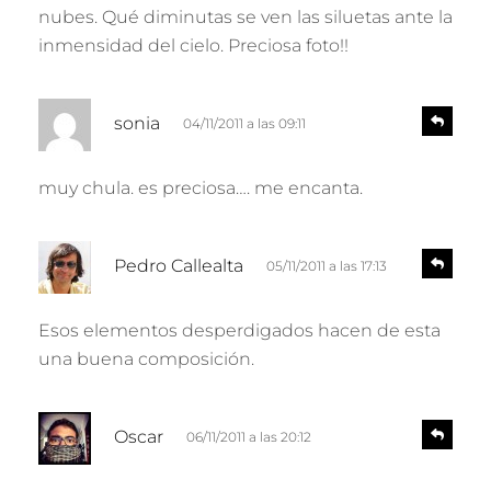
o
nubes. Qué diminutas se ven las siluetas ante la
n
:
d
inmensidad del cielo. Preciosa foto!!
e
r
d
R
sonia
04/11/2011 a las 09:11
e
i
s
c
p
muy chula. es preciosa…. me encanta.
e
o
n
:
d
d
R
e
Pedro Callealta
05/11/2011 a las 17:13
e
i
r
s
c
p
Esos elementos desperdigados hacen de esta
e
o
una buena composición.
n
:
d
e
d
r
R
Oscar
06/11/2011 a las 20:12
e
i
s
c