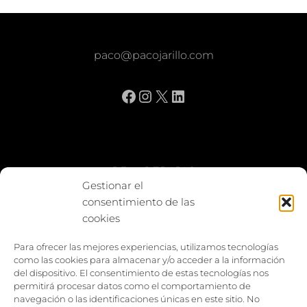
paco@pacojarillo.com
Facebook
Instagram
X
LinkedIn
BE vs REBAJAS
Gestionar el
consentimiento de las
Entes
cookies
Foto enfrentada
Para ofrecer las mejores experiencias, utilizamos tecnologías
como las cookies para almacenar y/o acceder a la información
Capturar y compartir
del dispositivo. El consentimiento de estas tecnologías nos
permitirá procesar datos como el comportamiento de
Vía larga
navegación o las identificaciones únicas en este sitio. No