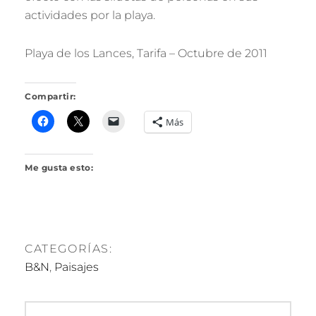
R
actividades por la playa.
I
L
L
Playa de los Lances, Tarifa – Octubre de 2011
O
Compartir:
Más
Me gusta esto:
CATEGORÍAS:
B&N
,
Paisajes
Navegación