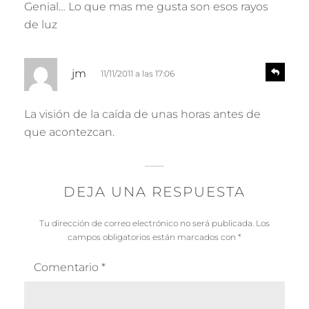
p
Genial… Lo que mas me gusta son esos rayos
e
o
de luz
n
:
d
e
d
r
R
jm
11/11/2011 a las 17:06
e
i
s
c
p
La visión de la caída de unas horas antes de
e
o
que acontezcan.
n
:
d
e
r
DEJA UNA RESPUESTA
Tu dirección de correo electrónico no será publicada.
Los
campos obligatorios están marcados con
*
Comentario
*