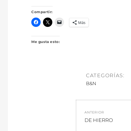
Compartir:
Más
Me gusta esto:
CATEGORÍAS:
B&N
Navegació
ANTERIOR
de
Entrada
DE HIERRO
anterior: