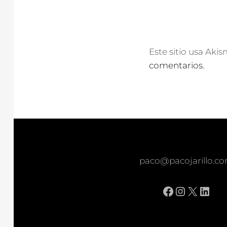
Este sitio usa Aki
comentarios.
paco@pacojarillo.c
Facebook
Instagr
X
Link