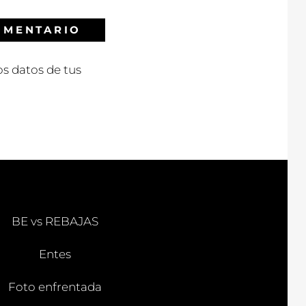
s datos de tus
BE vs REBAJAS
Entes
Foto enfrentada