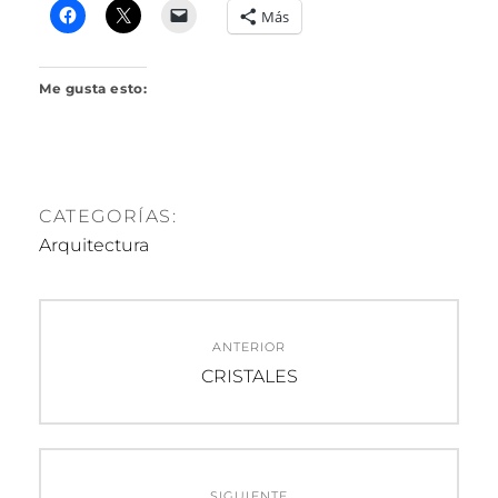
R
Más
I
L
L
Me gusta esto:
O
CATEGORÍAS:
Arquitectura
Navegación
ANTERIOR
de
Entrada
CRISTALES
anterior:
entradas
SIGUIENTE