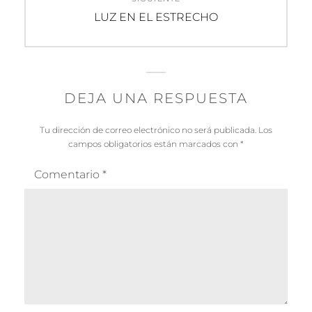
Entrada
LUZ EN EL ESTRECHO
siguiente:
DEJA UNA RESPUESTA
Tu dirección de correo electrónico no será publicada.
Los
campos obligatorios están marcados con
*
Comentario
*