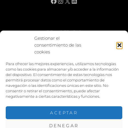
Facebook
Instagram
X
LinkedIn
BE vs REBAJAS
Gestionar el
consentimiento de las
Entes
cookies
Foto enfrentada
Para ofrecer las mejores experiencias, utilizamos tecnologías
como las cookies para almacenar y/o acceder a la información
Capturar y compartir
del dispositivo. El consentimiento de estas tecnologías nos
permitirá procesar datos como el comportamiento de
Vía larga
navegación o las identificaciones únicas en este sitio. No
consentir o retirar el consentimiento, puede afectar
negativamente a ciertas características y funciones.
ACEPTAR
DENEGAR