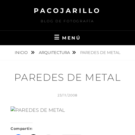
Saltar
PACOJARILLO
al
contenido
BLOG DE FOTOGRAFÍA
MENÚ
INICIO
ARQUITECTURA
PAREDES DE METAL
PAREDES DE METAL
PUBLICADO
23/11/2008
EL
POR
P
A
C
O
J
Compartir:
A