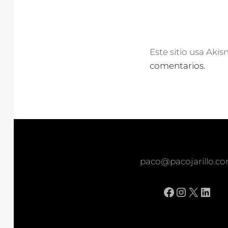
Este sitio usa Aki
comentarios.
paco@pacojarillo.c
Facebook
Instagr
X
Link