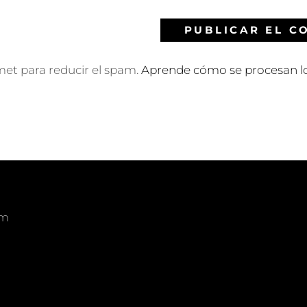
smet para reducir el spam.
Aprende cómo se procesan lo
om
am
edIn