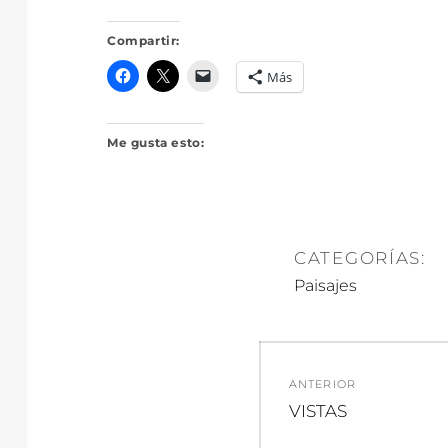
Compartir:
Más
Me gusta esto:
CATEGORÍAS:
Paisajes
Navegació
ANTERIOR
de
Entrada
VISTAS
anterior: