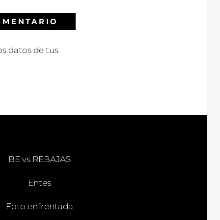
s datos de tus
BE vs REBAJAS
Entes
Foto enfrentada