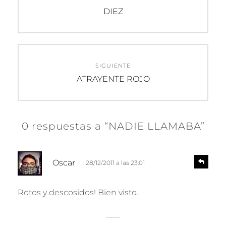
de
Entrada
DIEZ
anterior:
entradas
SIGUIENTE
Entrada
ATRAYENTE ROJO
siguiente:
0 respuestas a “NADIE LLAMABA”
d
R
Oscar
28/12/2011 a las 23:01
e
i
s
c
p
Rotos y descosidos! Bien visto.
e
o
n
:
d