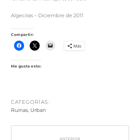
R
I
Algeciras – Diciembre de 2011
L
L
O
Compartir:
Más
Me gusta esto:
CATEGORÍAS:
Ruinas
,
Urban
Navegación
ANTERIOR