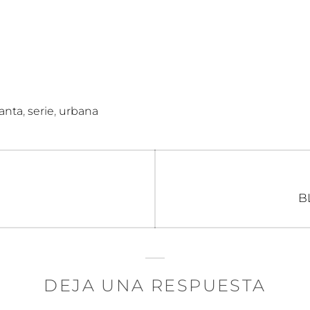
,
,
anta
serie
urbana
n
E
B
si
DEJA UNA RESPUESTA