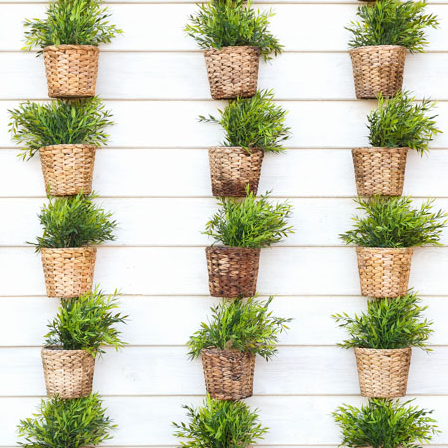
C
O
J
A
R
I
L
L
O