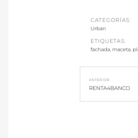
CATEGORÍAS:
Urban
ETIQUETAS:
,
,
fachada
maceta
pl
Navegació
ANTERIOR
de
Entrada
RENTA4BANCO
anterior:
entradas