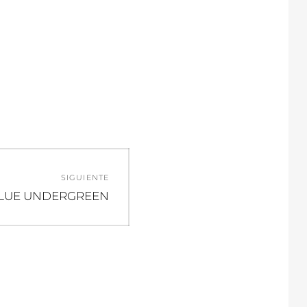
SIGUIENTE
ntrada
LUE UNDERGREEN
guiente: