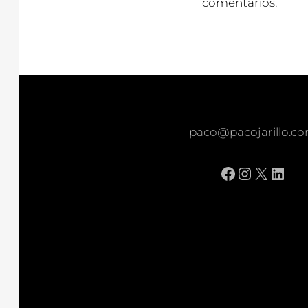
comentarios.
paco@pacojarillo.c
Facebook
Instagr
X
Link