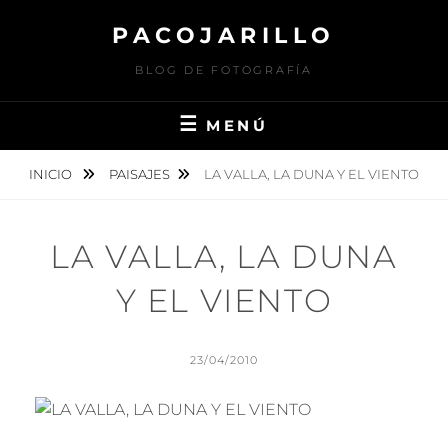
Saltar
PACOJARILLO
al
contenido
BLOG DE FOTOGRAFÍA
MENÚ
INICIO
PAISAJES
LA VALLA, LA DUNA Y EL VIENTO
LA VALLA, LA DUNA
Y EL VIENTO
PUBLICADO
23/04/2010
EL
POR
P
A
C