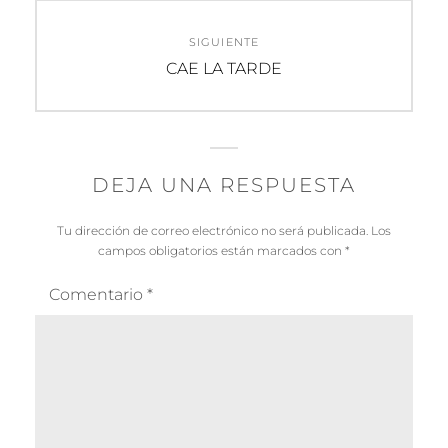
SIGUIENTE
Entrada
CAE LA TARDE
siguiente:
DEJA UNA RESPUESTA
Tu dirección de correo electrónico no será publicada.
Los
campos obligatorios están marcados con
*
Comentario
*