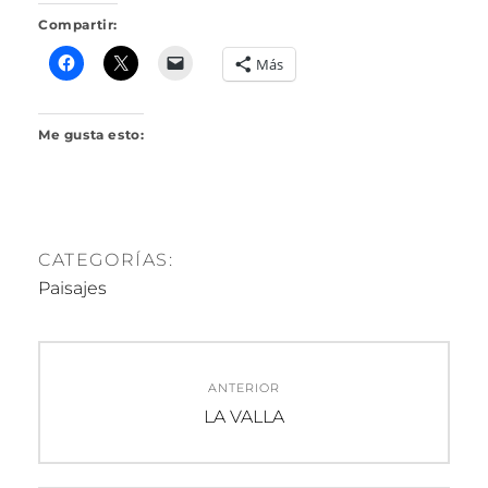
O
J
Compartir:
A
R
Más
I
L
L
Me gusta esto:
O
CATEGORÍAS:
Paisajes
Navegación
ANTERIOR
de
Entrada
LA VALLA
anterior:
entradas