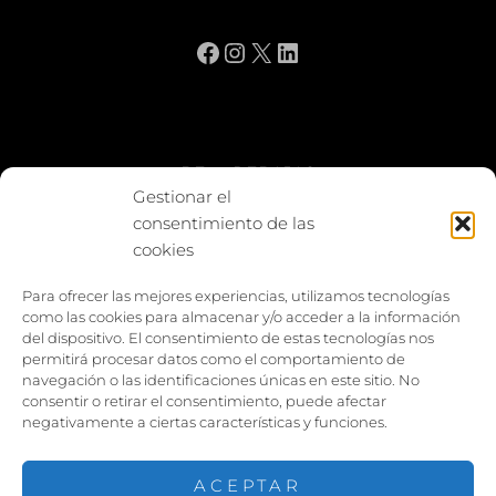
Facebook
Instagram
X
LinkedIn
BE vs REBAJAS
Gestionar el
consentimiento de las
Entes
cookies
Foto enfrentada
Para ofrecer las mejores experiencias, utilizamos tecnologías
como las cookies para almacenar y/o acceder a la información
Capturar y compartir
del dispositivo. El consentimiento de estas tecnologías nos
permitirá procesar datos como el comportamiento de
Vía larga
navegación o las identificaciones únicas en este sitio. No
consentir o retirar el consentimiento, puede afectar
negativamente a ciertas características y funciones.
ACEPTAR