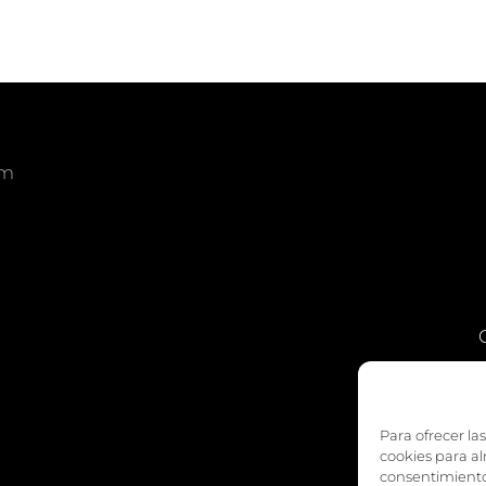
om
am
edIn
Para ofrecer la
cookies para al
consentimiento