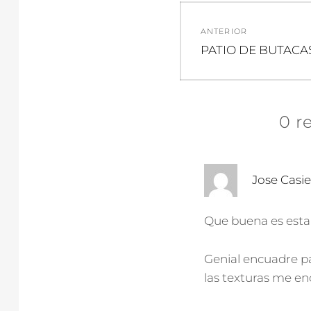
Navegació
ANTERIOR
de
Entrada
PATIO DE BUTACA
anterior:
entradas
0 r
Jose Casie
Que buena es esta 
Genial encuadre pa
las texturas me en