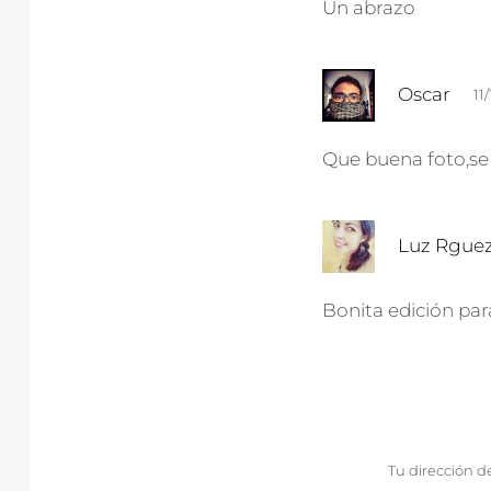
Un abrazo
d
Oscar
11
i
c
Que buena foto,se 
e
:
Luz Rgue
Bonita edición par
Tu dirección d