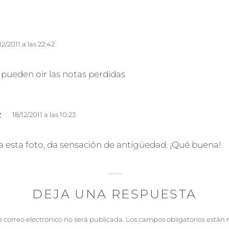
/12/2011 a las 22:42
pueden oir las notas perdidas
d
z
18/12/2011 a las 10:23
i
c
a esta foto, da sensación de antigüedad. ¡Qué buena!
e
:
DEJA UNA RESPUESTA
e correo electrónico no será publicada.
Los campos obligatorios están