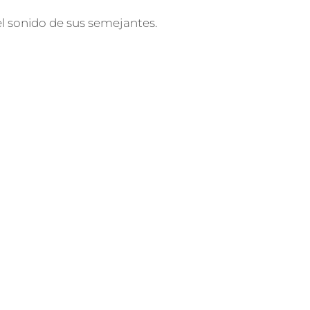
C
O
 el sonido de sus semejantes.
J
A
R
I
L
L
O