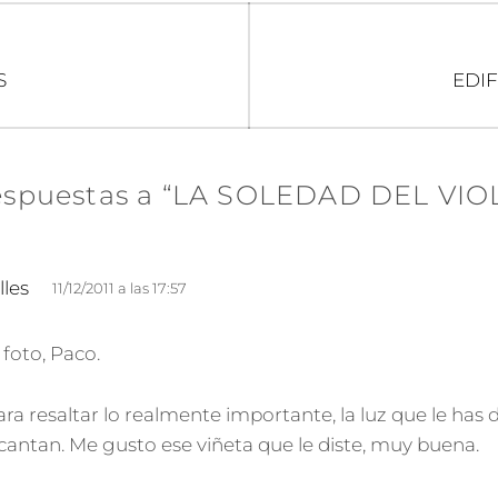
n
Entr
S
EDIF
sigui
espuestas a “LA SOLEDAD DEL VIO
d
lles
11/12/2011 a las 17:57
i
c
foto, Paco.
e
:
ra resaltar lo realmente importante, la luz que le has 
cantan. Me gusto ese viñeta que le diste, muy buena.