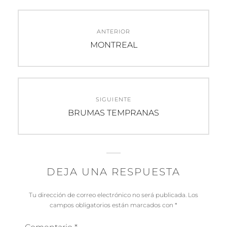
Navegación
ANTERIOR
de
Entrada
MONTREAL
anterior:
entradas
SIGUIENTE
Entrada
BRUMAS TEMPRANAS
siguiente:
DEJA UNA RESPUESTA
Tu dirección de correo electrónico no será publicada.
Los
campos obligatorios están marcados con
*