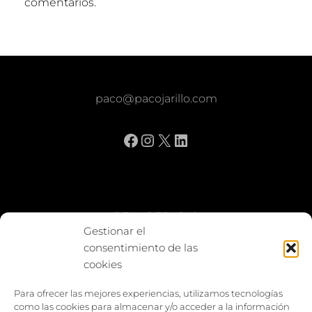
comentarios.
paco@pacojarillo.com
Facebook
Instagram
X
LinkedIn
BE vs REBAJAS
Gestionar el
consentimiento de las
Entes
cookies
Foto enfrentada
Para ofrecer las mejores experiencias, utilizamos tecnologías
como las cookies para almacenar y/o acceder a la información