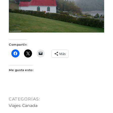
R
I
L
L
O
Compartir:
Más
Me gusta esto:
CATEGORÍAS:
Viajes: Canada