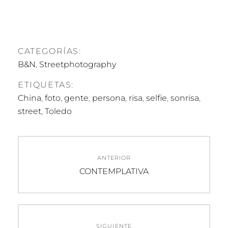
CATEGORÍAS:
B&N
,
Streetphotography
ETIQUETAS:
China
,
foto
,
gente
,
persona
,
risa
,
selfie
,
sonrisa
,
street
,
Toledo
Navegación
ANTERIOR
de
Entrada
CONTEMPLATIVA
anterior:
entradas
SIGUIENTE