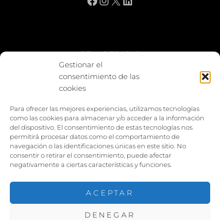
BE vs REBAJAS
Gestionar el
consentimiento de las
Entes
cookies
Foto enfrentada
Para ofrecer las mejores experiencias, utilizamos tecnologías
como las cookies para almacenar y/o acceder a la información
Capturar y compartir
del dispositivo. El consentimiento de estas tecnologías nos
permitirá procesar datos como el comportamiento de
Vía larga
navegación o las identificaciones únicas en este sitio. No
consentir o retirar el consentimiento, puede afectar
negativamente a ciertas características y funciones.
ACEPTAR
DENEGAR