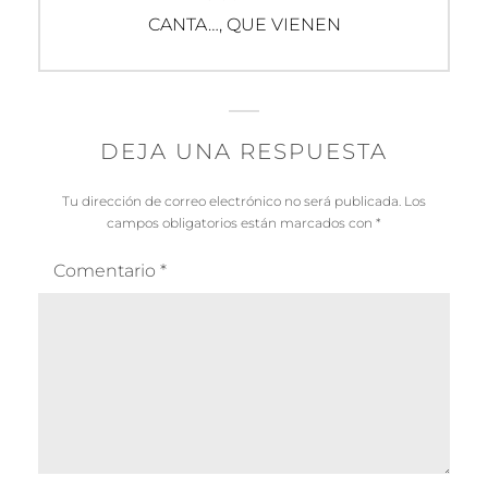
Entrada
CANTA…, QUE VIENEN
siguiente:
DEJA UNA RESPUESTA
Tu dirección de correo electrónico no será publicada.
Los
campos obligatorios están marcados con
*
Comentario
*