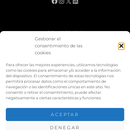
Facebook
Instagram
X
LinkedIn
BE vs REBAJAS
Gestionar el
consentimiento de las
Entes
cookies
Foto enfrentada
Para ofrecer las mejores experiencias, utilizamos tecnologías
como las cookies para almacenar y/o acceder a la información
Capturar y compartir
del dispositivo. El consentimiento de estas tecnologías nos
permitirá procesar datos como el comportamiento de
Vía larga
navegación o las identificaciones únicas en este sitio. No
consentir o retirar el consentimiento, puede afectar
negativamente a ciertas características y funciones.
ACEPTAR
DENEGAR