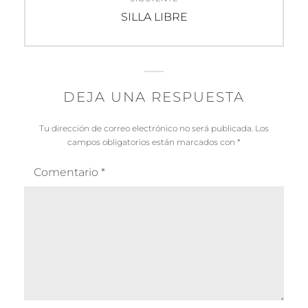
Entrada
SILLA LIBRE
siguiente:
DEJA UNA RESPUESTA
Tu dirección de correo electrónico no será publicada.
Los
campos obligatorios están marcados con
*
Comentario
*