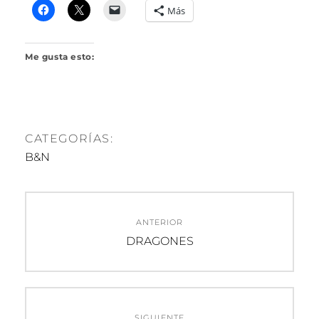
R
Más
I
L
L
Me gusta esto:
O
CATEGORÍAS:
B&N
Navegación
ANTERIOR
de
Entrada
DRAGONES
anterior:
entradas
SIGUIENTE