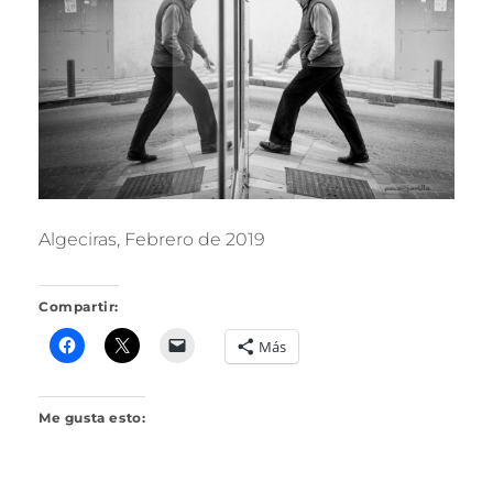
R
I
L
L
O
Algeciras, Febrero de 2019
Compartir:
Más
Me gusta esto: