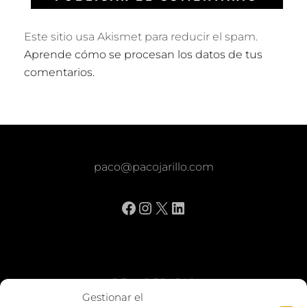
Este sitio usa Akismet para reducir el spam.
Aprende cómo se procesan los datos de tus
comentarios.
paco@pacojarillo.com
Facebook
Instagram
X
LinkedIn
BE vs REBAJAS
Gestionar el