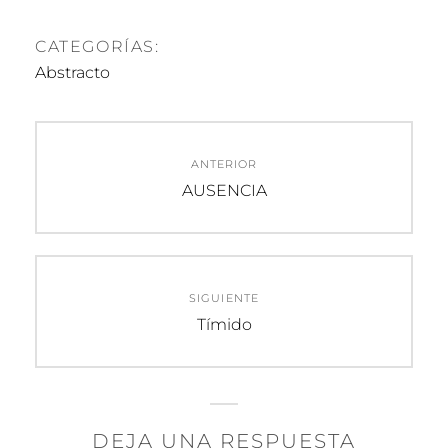
CATEGORÍAS:
Abstracto
Navegación
ANTERIOR
de
Entrada
AUSENCIA
anterior:
entradas
SIGUIENTE
Entrada
Tímido
siguiente:
DEJA UNA RESPUESTA