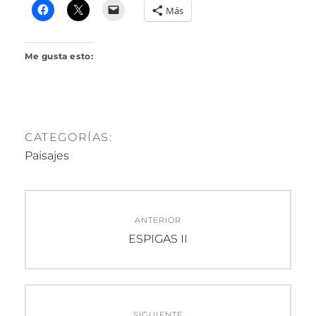
R
Más
I
L
L
Me gusta esto:
O
CATEGORÍAS:
Paisajes
Navegación
ANTERIOR
de
Entrada
ESPIGAS II
anterior:
entradas
SIGUIENTE