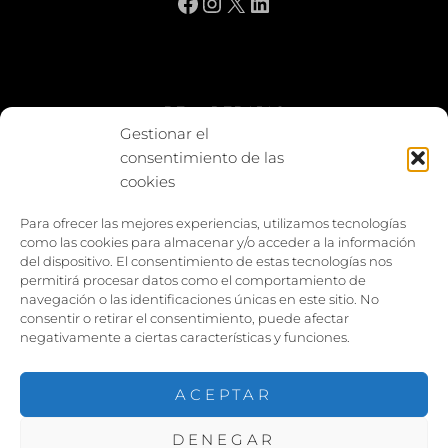
Facebook
Instagram
X
LinkedIn
BE vs REBAJAS
Gestionar el
consentimiento de las
Entes
cookies
Foto enfrentada
Para ofrecer las mejores experiencias, utilizamos tecnologías
como las cookies para almacenar y/o acceder a la información
Capturar y compartir
del dispositivo. El consentimiento de estas tecnologías nos
permitirá procesar datos como el comportamiento de
Vía larga
navegación o las identificaciones únicas en este sitio. No
consentir o retirar el consentimiento, puede afectar
negativamente a ciertas características y funciones.
ACEPTAR
DENEGAR