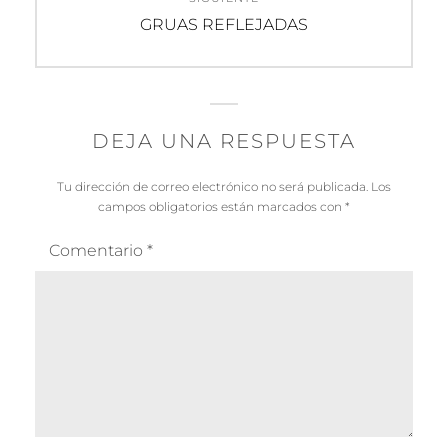
Entrada
GRUAS REFLEJADAS
siguiente:
DEJA UNA RESPUESTA
Tu dirección de correo electrónico no será publicada.
Los
campos obligatorios están marcados con
*
Comentario
*