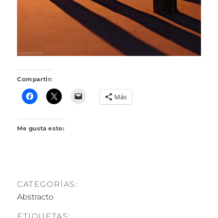
R
I
L
L
O
Compartir:
Más
Me gusta esto:
CATEGORÍAS:
Abstracto
ETIQUETAS: