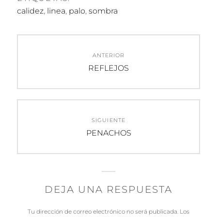
calidez
,
linea
,
palo
,
sombra
Navegación
ANTERIOR
de
Entrada
REFLEJOS
anterior:
entradas
SIGUIENTE
Entrada
PENACHOS
siguiente:
DEJA UNA RESPUESTA
Tu dirección de correo electrónico no será publicada.
Los