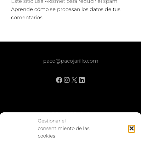
Este sitio usa Akismet para reducir el spam.
Aprende cómo se procesan los datos de tus
comentarios.
paco@pacojarillo.com
Facebook
Instagram
X
LinkedIn
BE vs REBAJAS
Gestionar el
consentimiento de las
Entes
cookies