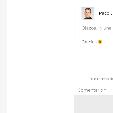
:
Paco Ja
Ojazos…. y una
Gracias
Tu dirección d
Comentario
*