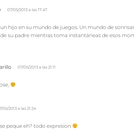
d
é
07/05/2013 a las 17:47
i
c
e un hijo en su mundo de juegos. Un mundo de sonrisa
e
 de su padre mientras toma instantáneas de esos mom
:
d
rillo
07/05/2013 a las 21:11
i
c
Jose,
e
:
7/05/2013 a las 21:24
ese peque eh? todo expresion