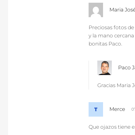
Maria Jos
Preciosas fotos d
y la mano cercana
bonitas Paco.
Paco Ja
Gracias Maria 
d
Merce
0
i
c
Que ojazos tiene 
e