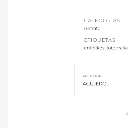
CATEGORÍAS:
Retrato
ETIQUETAS:
,
enfokkes
fotografia
Navegació
ANTERIOR
de
Entrada
AGUJERO
anterior:
entradas