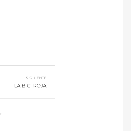
SIGUIENTE
Entrada
LA BICI ROJA
siguiente:
”