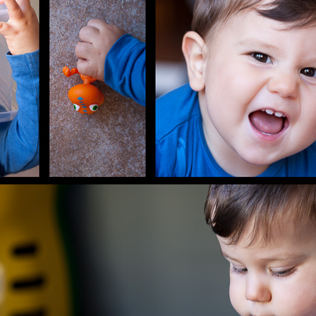
C
O
J
A
R
I
L
L
O