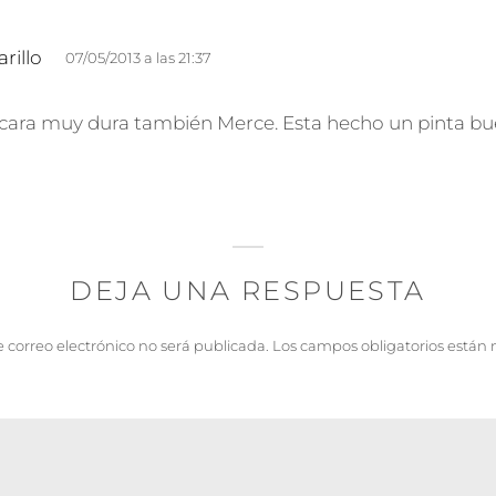
d
rillo
07/05/2013 a las 21:37
i
c
 cara muy dura también Merce. Esta hecho un pinta bue
e
:
DEJA UNA RESPUESTA
e correo electrónico no será publicada.
Los campos obligatorios están