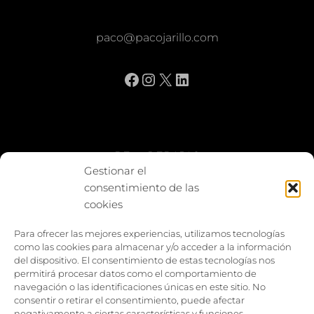
paco@pacojarillo.com
Facebook
Instagram
X
LinkedIn
BE vs REBAJAS
Gestionar el
consentimiento de las
Entes
cookies
Foto enfrentada
Para ofrecer las mejores experiencias, utilizamos tecnologías
como las cookies para almacenar y/o acceder a la información
Capturar y compartir
del dispositivo. El consentimiento de estas tecnologías nos
permitirá procesar datos como el comportamiento de
Vía larga
navegación o las identificaciones únicas en este sitio. No
consentir o retirar el consentimiento, puede afectar
negativamente a ciertas características y funciones.