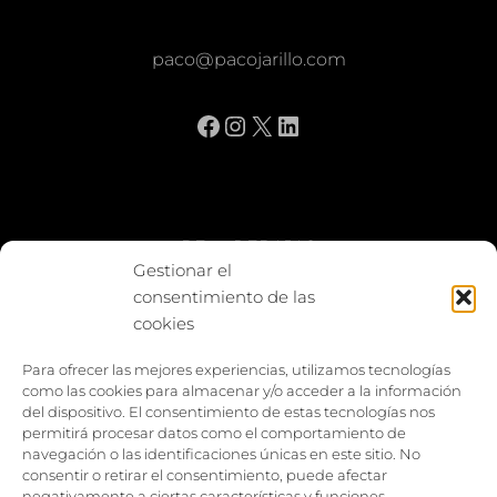
paco@pacojarillo.com
Facebook
Instagram
X
LinkedIn
BE vs REBAJAS
Gestionar el
consentimiento de las
Entes
cookies
Foto enfrentada
Para ofrecer las mejores experiencias, utilizamos tecnologías
como las cookies para almacenar y/o acceder a la información
Capturar y compartir
del dispositivo. El consentimiento de estas tecnologías nos
permitirá procesar datos como el comportamiento de
Vía larga
navegación o las identificaciones únicas en este sitio. No
consentir o retirar el consentimiento, puede afectar
negativamente a ciertas características y funciones.