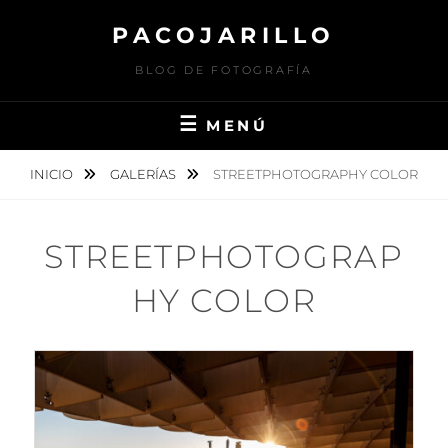
Saltar
PACOJARILLO
al
contenido
BLOG DE FOTOGRAFÍA
MENÚ
INICIO
GALERÍAS
STREETPHOTOGRAPHY COLOR
STREETPHOTOGRAP
HY COLOR