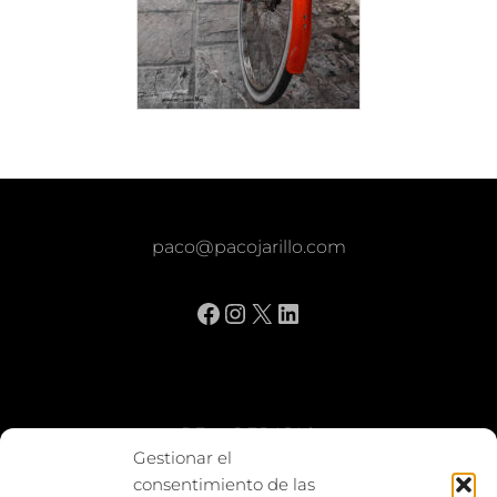
paco@pacojarillo.com
Facebook
Instagram
X
LinkedIn
BE vs REBAJAS
Gestionar el
consentimiento de las
Entes