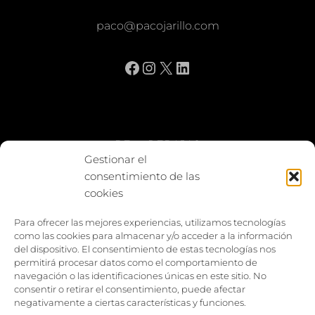
paco@pacojarillo.com
Facebook
Instagram
X
LinkedIn
BE vs REBAJAS
Gestionar el
consentimiento de las
Entes
cookies
Foto enfrentada
Para ofrecer las mejores experiencias, utilizamos tecnologías
como las cookies para almacenar y/o acceder a la información
Capturar y compartir
del dispositivo. El consentimiento de estas tecnologías nos
permitirá procesar datos como el comportamiento de
Vía larga
navegación o las identificaciones únicas en este sitio. No
consentir o retirar el consentimiento, puede afectar
negativamente a ciertas características y funciones.