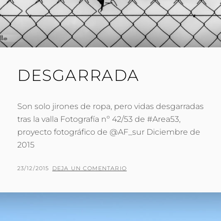
DESGARRADA
Son solo jirones de ropa, pero vidas desgarradas
tras la valla Fotografía nº 42/53 de #Area53,
proyecto fotográfico de @AF_sur Diciembre de
2015
PUBLICADO
POR
23/12/2015
P
DEJA UN COMENTARIO
EL
A
C
O