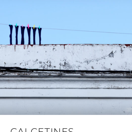
J
A
R
I
L
L
O
CALCETINES