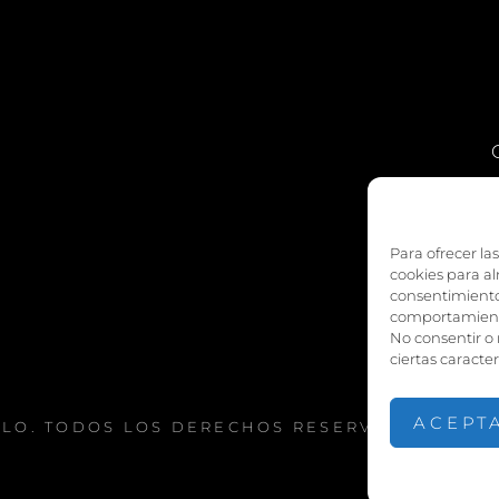
am
edIn
Para ofrecer la
cookies para al
consentimiento
comportamiento 
No consentir o
ciertas caracter
ACEPT
LLO
. TODOS LOS DERECHOS RESERVADOS. | FO