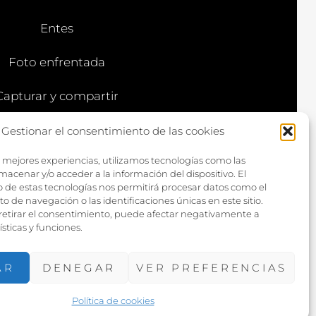
L
L
Entes
O
Foto enfrentada
Capturar y compartir
Vía larga
Gestionar el consentimiento de las cookies
s mejores experiencias, utilizamos tecnologías como las
macenar y/o acceder a la información del dispositivo. El
 de estas tecnologías nos permitirá procesar datos como el
de navegación o las identificaciones únicas en este sitio.
 retirar el consentimiento, puede afectar negativamente a
ísticas y funciones.
AR
DENEGAR
VER PREFERENCIAS
TOGRAFIE POR
CATCH THEMES
Política de cookies