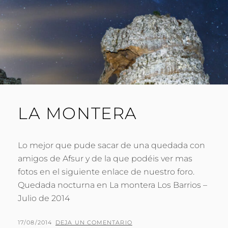
LA MONTERA
Lo mejor que pude sacar de una quedada con
amigos de Afsur y de la que podéis ver mas
fotos en el siguiente enlace de nuestro foro.
Quedada nocturna en La montera Los Barrios –
Julio de 2014
PUBLICADO
POR
17/08/2014
P
DEJA UN COMENTARIO