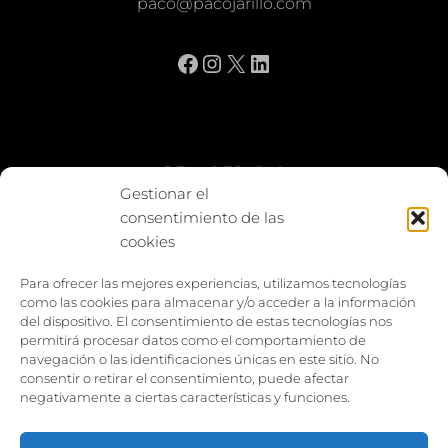
paco@pacojarillo.com
O
Facebook
Instagram
X
LinkedIn
BE vs REBAJAS
Gestionar el
consentimiento de las
Entes
cookies
Foto enfrentada
Para ofrecer las mejores experiencias, utilizamos tecnologías
como las cookies para almacenar y/o acceder a la información
Capturar y compartir
del dispositivo. El consentimiento de estas tecnologías nos
permitirá procesar datos como el comportamiento de
Vía larga
navegación o las identificaciones únicas en este sitio. No
consentir o retirar el consentimiento, puede afectar
negativamente a ciertas características y funciones.