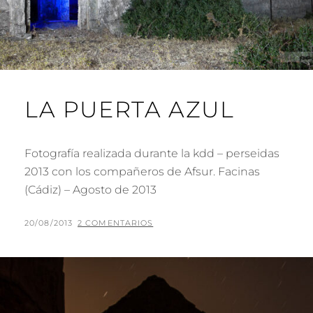
LA PUERTA AZUL
Fotografía realizada durante la kdd – perseidas
2013 con los compañeros de Afsur. Facinas
(Cádiz) – Agosto de 2013
PUBLICADO
POR
20/08/2013
P
2 COMENTARIOS
EL
A
C
O
J