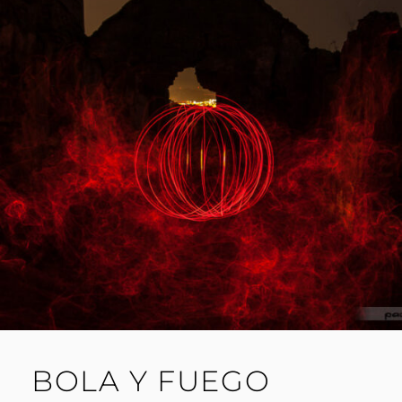
A
R
I
L
L
O
BOLA Y FUEGO