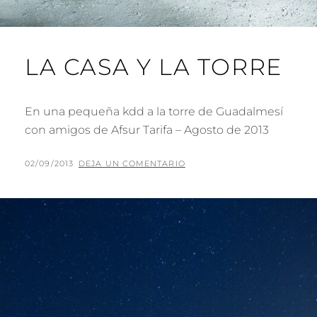
LA CASA Y LA TORRE
En una pequeña kdd a la torre de Guadalmesí
con amigos de Afsur Tarifa – Agosto de 2013
PUBLICADO
POR
02/09/2013
P
DEJA UN COMENTARIO
EL
A
C
O
J
A
R
I
L