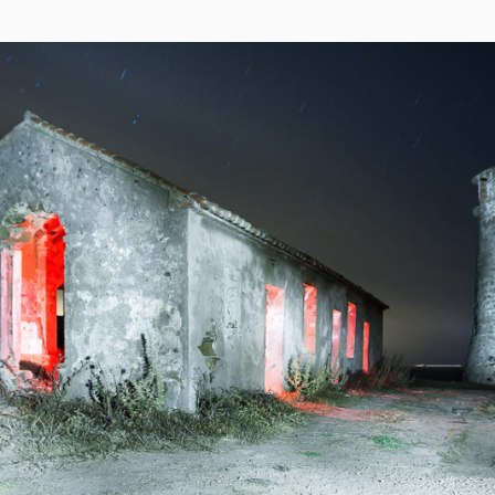
EL
A
C
O
J
A
R
I
L
L
O