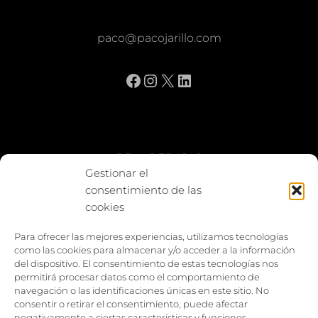
paco@pacojarillo.com
Facebook
Instagram
X
LinkedIn
BE vs REBAJAS
Gestionar el
consentimiento de las
Entes
cookies
Foto enfrentada
Para ofrecer las mejores experiencias, utilizamos tecnologías
como las cookies para almacenar y/o acceder a la información
Capturar y compartir
del dispositivo. El consentimiento de estas tecnologías nos
permitirá procesar datos como el comportamiento de
Vía larga
navegación o las identificaciones únicas en este sitio. No
consentir o retirar el consentimiento, puede afectar
negativamente a ciertas características y funciones.