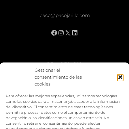
paco@pacojarillo.com
Facebook
Instagram
X
LinkedIn
BE vs REBAJAS
Gestionar el
consentimiento de las
Entes
cookies
Foto enfrentada
Para ofrecer las mejores experiencias, utilizamos tecnologías
como las cookies para almacenar y/o acceder a la información
Capturar y compartir
del dispositivo. El consentimiento de estas tecnologías nos
permitirá procesar datos como el comportamiento de
Vía larga
navegación o las identificaciones únicas en este sitio. No
consentir o retirar el consentimiento, puede afectar
negativamente a ciertas características y funciones.