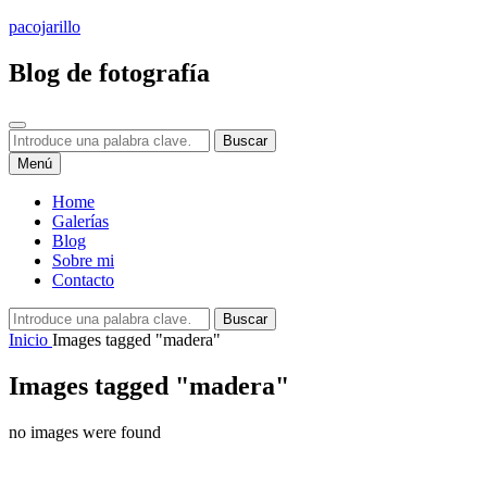
Saltar
pacojarillo
al
contenido
Blog de fotografía
Buscar
Buscar:
Buscar
Menú
Home
Galerías
Blog
Sobre mi
Contacto
Buscar:
Buscar
Inicio
Images tagged "madera"
Images tagged "madera"
no images were found