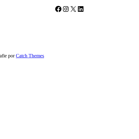
Facebook
Instagram
X
LinkedIn
rafie por
Catch Themes